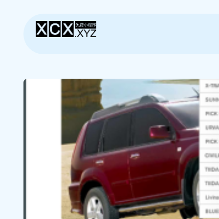
跳
至
内
容