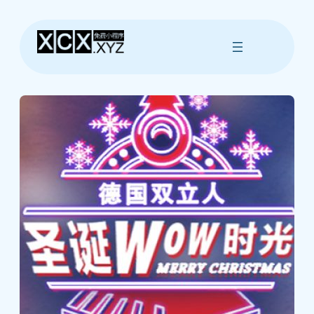
跳
至
内
容